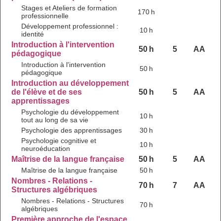
Stages et Ateliers de formation
170 h
professionnelle
Développement professionnel :
10 h
identité
Introduction à l'intervention
50 h
5
AA
pédagogique
Introduction à l'intervention
50 h
pédagogique
Introduction au développement
de l'élève et de ses
50 h
5
AA
apprentissages
Psychologie du développement
10 h
tout au long de sa vie
Psychologie des apprentissages
30 h
Psychologie cognitive et
10 h
neuroéducation
Maîtrise de la langue française
50 h
5
AA
Maîtrise de la langue française
50 h
Nombres - Relations -
70 h
7
AA
Structures algébriques
Nombres - Relations - Structures
70 h
algébriques
Première approche de l'espace