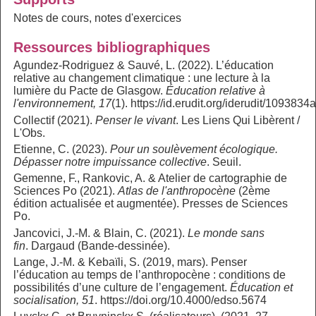
Notes de cours, notes d'exercices
Ressources bibliographiques
Agundez-Rodriguez & Sauvé, L. (2022). L’éducation
relative au changement climatique : une lecture à la
lumière du Pacte de Glasgow.
Éducation relative à
l'environnement, 17
(1). https://id.erudit.org/iderudit/1093834
Collectif (2021).
Penser le vivant
. Les Liens Qui Libèrent /
L'Obs.
Etienne, C. (2023).
Pour un soulèvement écologique.
Dépasser notre impuissance collective
. Seuil.
Gemenne, F., Rankovic, A. & Atelier de cartographie de
Sciences Po (2021).
Atlas de l'anthropocène
(2ème
édition actualisée et augmentée). Presses de Sciences
Po.
Jancovici, J.-M. & Blain, C. (2021).
Le monde sans
fin
. Dargaud (Bande-dessinée).
Lange, J.-M. & Kebaïli, S. (2019, mars). Penser
l’éducation au temps de l’anthropocène : conditions de
possibilités d’une culture de l’engagement.
Éducation et
socialisation, 51
. https://doi.org/10.4000/edso.5674