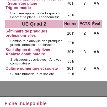
- Géométrie plane -
70 h
7
AA
Trigonométrie
Première approche de l'espace -
70 h
Géométrie plane - Trigonométrie
UE Quad 2
Heures
ECTS
Éval.
Séminaire de pratiques
20 h
2
AA
professionnelles
Séminaire d'analyse des pratiques
20 h
professionnelles : observation
Statistiques descriptives -
30 h
3
AA
Analyse combinatoire
Statistiques descriptives - Analyse
30 h
combinatoire
Culture numérique et société
30 h
3
AA
Culture numérique et société
30 h
Fiche indisponible