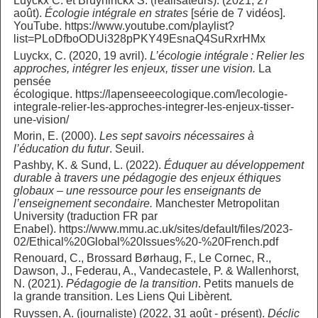
Luyckx C. et Bruyninckx S. (réalisateurs). (2021, 27
août).
Écologie intégrale en strates
[série de 7 vidéos].
YouTube. https://www.youtube.com/playlist?
list=PLoDfboODUi328pPKY49EsnaQ4SuRxrHMx
Luyckx, C. (2020, 19 avril).
L’écologie intégrale : Relier les
approches, intégrer les enjeux, tisser une vision.
La
pensée
écologique. https://lapenseeecologique.com/lecologie-
integrale-relier-les-approches-integrer-les-enjeux-tisser-
une-vision/
Morin, E. (2000).
Les sept savoirs nécessaires à
l’éducation du futur
. Seuil.
Pashby, K. & Sund, L. (2022).
Éduquer au développement
durable à travers une pédagogie des enjeux éthiques
globaux – une ressource pour les enseignants de
l’enseignement secondaire.
Manchester Metropolitan
University (traduction FR par
Enabel). https://www.mmu.ac.uk/sites/default/files/2023-
02/Ethical%20Global%20Issues%20-%20French.pdf
Renouard, C., Brossard Børhaug, F., Le Cornec, R.,
Dawson, J., Federau, A., Vandecastele, P. & Wallenhorst,
N. (2021).
Pédagogie de la transition
. Petits manuels de
la grande transition. Les Liens Qui Libèrent.
Ruyssen, A. (journaliste) (2022, 31 août - présent).
Déclic