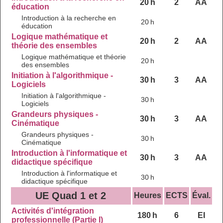
20 h
2
AA
éducation
Introduction à la recherche en
20 h
éducation
Logique mathématique et
20 h
2
AA
théorie des ensembles
Logique mathématique et théorie
20 h
des ensembles
Initiation à l'algorithmique -
30 h
3
AA
Logiciels
Initiation à l'algorithmique -
30 h
Logiciels
Grandeurs physiques -
30 h
3
AA
Cinématique
Grandeurs physiques -
30 h
Cinématique
Introduction à l'informatique et
30 h
3
AA
didactique spécifique
Introduction à l'informatique et
30 h
didactique spécifique
UE Quad 1 et 2
Heures
ECTS
Éval.
Activités d'intégration
180 h
6
EI
professionnelle (Partie I)