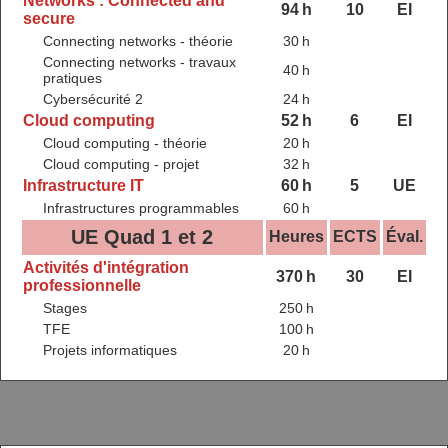
Networks : Connected and
94 h
10
EI
secure
Connecting networks - théorie
30 h
Connecting networks - travaux
40 h
pratiques
Cybersécurité 2
24 h
Cloud computing
52 h
6
EI
Cloud computing - théorie
20 h
Cloud computing - projet
32 h
Infrastructure IT
60 h
5
UE
Infrastructures programmables
60 h
UE Quad 1 et 2
Heures
ECTS
Éval.
Activités d'intégration
370 h
30
EI
professionnelle
Stages
250 h
TFE
100 h
Projets informatiques
20 h