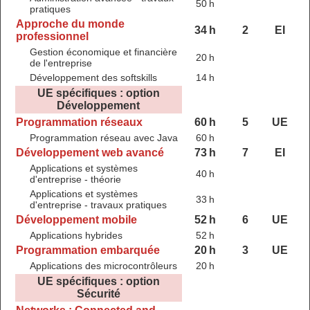
50 h
pratiques
Approche du monde
34 h
2
EI
professionnel
Gestion économique et financière
20 h
de l'entreprise
Développement des softskills
14 h
UE spécifiques : option
Développement
Programmation réseaux
60 h
5
UE
Programmation réseau avec Java
60 h
Développement web avancé
73 h
7
EI
Applications et systèmes
40 h
d'entreprise - théorie
Applications et systèmes
33 h
d'entreprise - travaux pratiques
Développement mobile
52 h
6
UE
Applications hybrides
52 h
Programmation embarquée
20 h
3
UE
Applications des microcontrôleurs
20 h
UE spécifiques : option
Sécurité