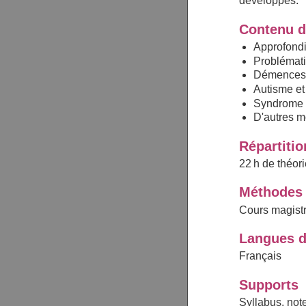
développés.
Contenu d
Approfondi
Problémati
Démence
Autisme e
Syndrome d
D'autres m
Répartiti
22 h de théor
Méthodes 
Cours magistr
Langues d
Français
Supports
Syllabus, note