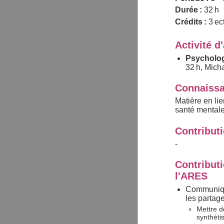
Durée :
32 h
Crédits :
3 ec
Activité d
Psycholog
32 h, Mic
Connaissa
Matière en li
santé mental
Contribut
-
Contributi
l'ARES
Communique
les partage
Mettre d
synthéti