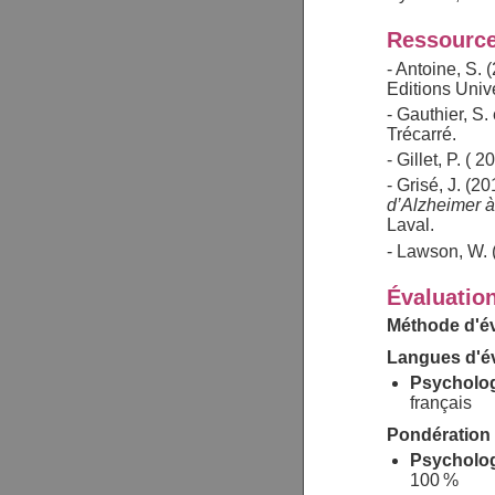
Ressource
- Antoine, S. 
Editions Univ
- Gauthier, S. 
Trécarré.
- Gillet, P. ( 
- Grisé, J. (2
d’Alzheimer 
Laval.
- Lawson, W. 
Évaluatio
Méthode d'év
Langues d'év
Psychologi
français
Pondération 
Psychologi
100 %