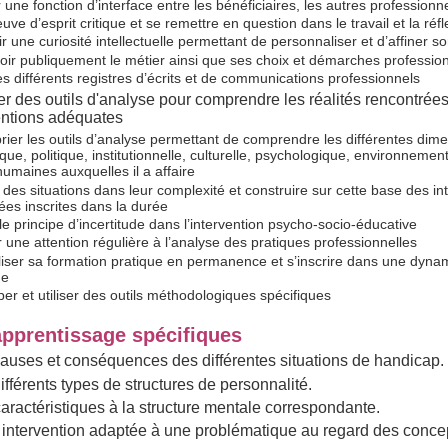
une fonction d’interface entre les bénéficiaires, les autres professionne
uve d’esprit critique et se remettre en question dans le travail et la réf
ir une curiosité intellectuelle permettant de personnaliser et d’affiner 
loir publiquement le métier ainsi que ses choix et démarches professio
les différents registres d’écrits et de communications professionnels
er des outils d'analyse pour comprendre les réalités rencontrées
entions adéquates
rier les outils d’analyse permettant de comprendre les différentes dime
ue, politique, institutionnelle, culturelle, psychologique, environnemen
humaines auxquelles il a affaire
des situations dans leur complexité et construire sur cette base des in
ées inscrites dans la durée
le principe d’incertitude dans l’intervention psycho-socio-éducative
 une attention régulière à l’analyse des pratiques professionnelles
iser sa formation pratique en permanence et s’inscrire dans une dyna
he
er et utiliser des outils méthodologiques spécifiques
apprentissage spécifiques
s causes et conséquences des différentes situations de handicap.
 différents types de structures de personnalité.
caractéristiques à la structure mentale correspondante.
intervention adaptée à une problématique au regard des conce