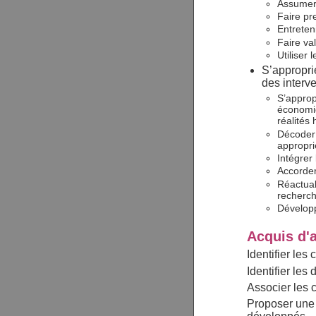
Assumer 
Faire pre
Entreten
Faire va
Utiliser 
S’appropri
des interv
S’approp
économiq
réalités 
Décoder 
appropri
Intégrer 
Accorder
Réactual
recherc
Développ
Acquis d'
Identifier le
Identifier les
Associer les 
Proposer une 