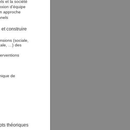
ls et la société
lexion d’équipe
son approche
nnels
 et construire
nsions (sociale,
tale, …) des
terventions
mique de
pts théoriques