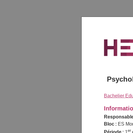
Psychol
Bachelier Ed
Informati
Responsable
Bloc :
ES Mo
er
Période :
1