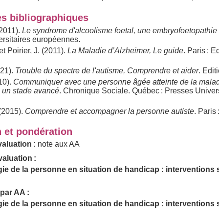
s bibliographiques
(2011).
Le syndrome d'alcoolisme foetal, une embryofoetopathie 
ersitaires européennes.
et Poirier, J. (2011).
La Maladie d’Alzheimer, Le guide
. Paris : E
2021).
Trouble du spectre de l'autisme, Comprendre et aider
. Edit
010).
Communiquer avec une personne âgée atteinte de la mala
à un stade avancé
. Chronique Sociale. Québec : Presses Univers
(2015).
Comprendre et accompagner la personne autiste
. Paris
n et pondération
aluation :
note aux AA
aluation :
e de la personne en situation de handicap : interventions s
par AA :
e de la personne en situation de handicap : interventions s