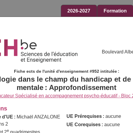
2026-2027
Formation
Boulevard Albe
Fiche ects de l'unité d'enseignement #952 intitulée :
ogie dans le champ du handicap et de 
mentale : Approfondissement
ucateur Spécialisé en accompagnement psycho-éducatif - Bloc 
ons
UE Prérequises :
aucune
 d'UE :
Michaël ANZALONE
ns 2
UE Corequises :
aucune
e
et 2
quadrimestres