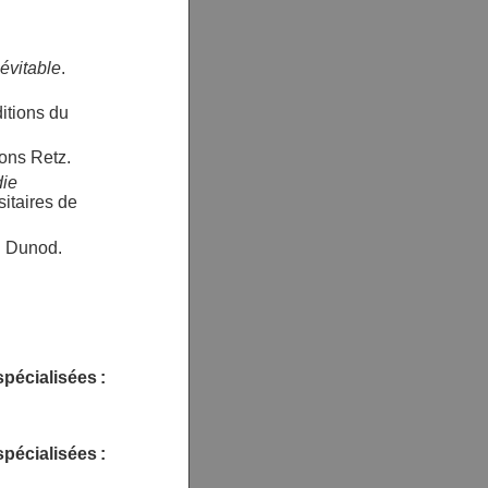
évitable
.
ditions du
ions Retz.
die
itaires de
 : Dunod.
pécialisées :
pécialisées :