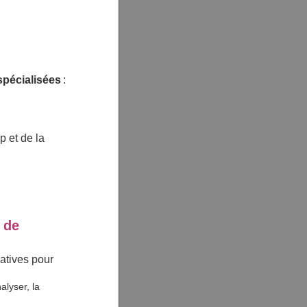
spécialisées
:
 et de la
 de
atives pour
alyser, la