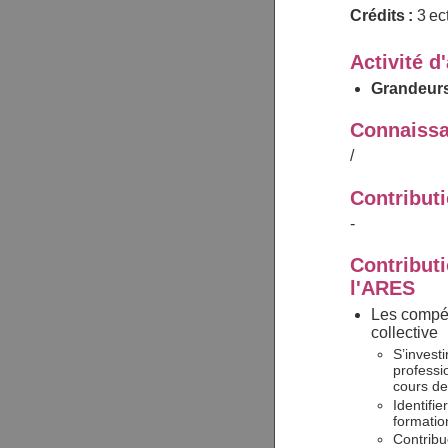
Crédits :
3 ec
Activité d
Grandeurs
Connaissa
/
Contribut
-
Contributi
l'ARES
Les compét
collective
S’investi
professio
cours de
Identifie
formatio
Contribu