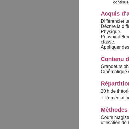
continue
Acquis d'
Différencier 
Décrire la dif
Physique.
Pouvoir déterm
classe.
Appliquer des
Contenu d
Grandeurs ph
Cinématique (
Répartiti
20 h de théor
+ Remédiation
Méthodes 
Cours magistr
utilisation de 