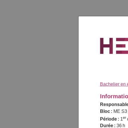
Bachelier en
Informati
Responsable
Bloc :
ME S3
er
Période :
1
Durée :
36 h