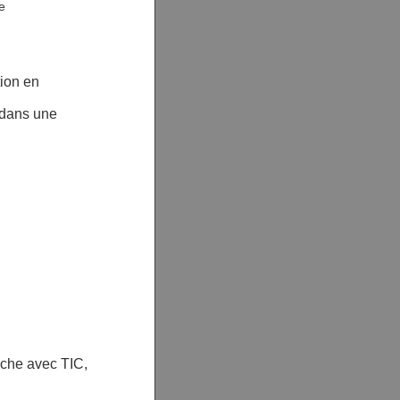
e
tion en
n dans une
oche avec TIC,