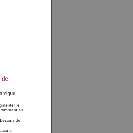
 de
namique
ugmenter le
 notamment au
s besoins de
mations