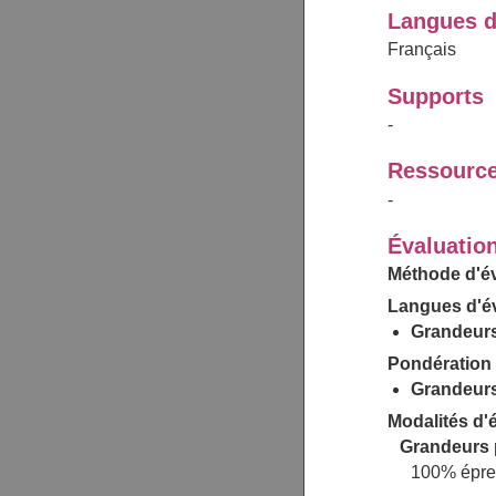
Langues d
Français
Supports
-
Ressource
-
Évaluatio
Méthode d'év
Langues d'év
Grandeurs
Pondération 
Grandeurs
Modalités d'é
Grandeurs 
100% épre