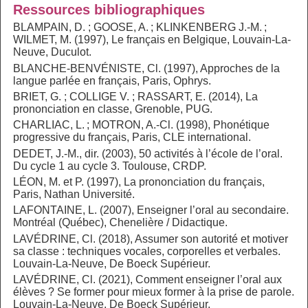
Ressources bibliographiques
BLAMPAIN, D. ; GOOSE, A. ; KLINKENBERG J.-M. ;
WILMET, M. (1997), Le français en Belgique, Louvain-La-
Neuve, Duculot.
BLANCHE-BENVÉNISTE, Cl. (1997), Approches de la
langue parlée en français, Paris, Ophrys.
BRIET, G. ; COLLIGE V. ; RASSART, E. (2014), La
prononciation en classe, Grenoble, PUG.
CHARLIAC, L. ; MOTRON, A.-Cl. (1998), Phonétique
progressive du français, Paris, CLE international.
DEDET, J.-M., dir. (2003), 50 activités à l’école de l’oral.
Du cycle 1 au cycle 3. Toulouse, CRDP.
LÉON, M. et P. (1997), La prononciation du français,
Paris, Nathan Université.
LAFONTAINE, L. (2007), Enseigner l’oral au secondaire.
Montréal (Québec), Chenelière / Didactique.
LAVÉDRINE, Cl. (2018), Assumer son autorité et motiver
sa classe : techniques vocales, corporelles et verbales.
Louvain-La-Neuve, De Boeck Supérieur.
LAVÉDRINE, Cl. (2021), Comment enseigner l’oral aux
élèves ? Se former pour mieux former à la prise de parole.
Louvain-La-Neuve, De Boeck Supérieur.