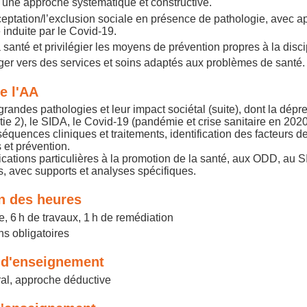
r une approche systématique et constructive.
ceptation/l’exclusion sociale en présence de pathologie, avec ap
e induite par le Covid-19.
santé et privilégier les moyens de prévention propres à la disci
ager vers des services et soins adaptés aux problèmes de santé.
e l'AA
randes pathologies et leur impact sociétal (suite), dont la dépr
ie 2), le SIDA, le Covid-19 (pandémie et crise sanitaire en 2020
équences cliniques et traitements, identification des facteurs de
 et prévention.
lications particulières à la promotion de la santé, aux ODD, au 
s, avec supports et analyses spécifiques.
on des heures
e, 6 h de travaux, 1 h de remédiation
s obligatoires
d'enseignement
al, approche déductive