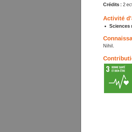
Crédits :
2 ec
Activité d
Sciences 
Connaissa
Nihil.
Contribut