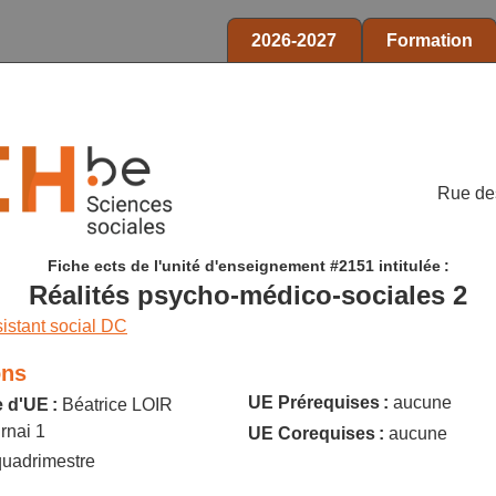
2026-2027
Formation
Rue de
Fiche ects de l'unité d'enseignement #2151 intitulée :
Réalités psycho-médico-sociales 2
sistant social DC
ons
UE Prérequises :
aucune
 d'UE :
Béatrice LOIR
rnai 1
UE Corequises :
aucune
uadrimestre