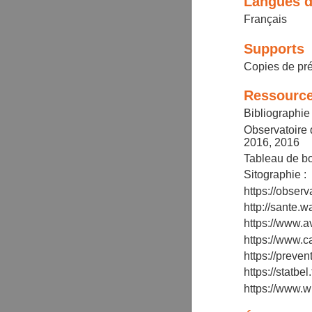
Langues d
Français
Supports
Copies de pré
Ressource
Bibliographie
Observatoire 
2016, 2016
Tableau de bo
Sitographie :
https://obser
http://sante.w
https://www.a
https://www.c
https://prevent
https://statbel
https://www.wh