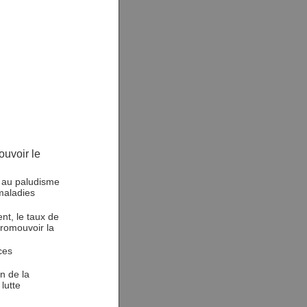
ouvoir le
e, au paludisme
 maladies
ent, le taux de
promouvoir la
ces
on de la
lutte