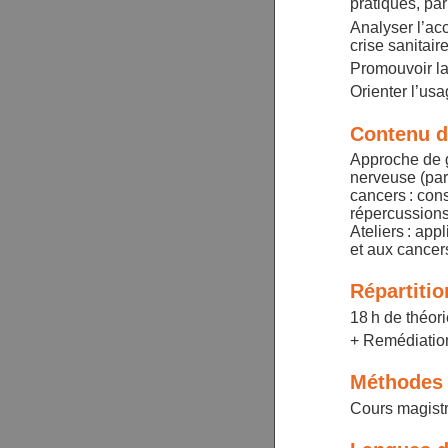
pratiques, pa
Analyser l’ac
crise sanitair
Promouvoir la 
Orienter l’us
Contenu d
Approche de g
nerveuse (part
cancers : cons
répercussions
Ateliers : app
et aux cancer
Répartiti
18 h de théori
+ Remédiation
Méthodes 
Cours magistr