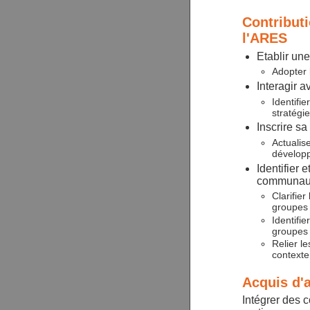
Contributi
l'ARES
Etablir un
Adopter 
Interagir 
Identifie
stratégi
Inscrire sa
Actualis
développ
Identifier 
communau
Clarifier
groupes
Identifi
groupes
Relier l
contexte 
Acquis d'
Intégrer des 