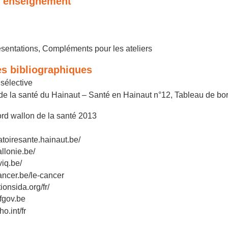
'enseignement
sentations, Compléments pour les ateliers
s bibliographiques
 sélective
de la santé du Hainaut – Santé en Hainaut n°12, Tableau de bor
rd wallon de la santé 2013
vatoiresante.hainaut.be/
allonie.be/
viq.be/
ancer.be/le-cancer
ionsida.org/fr/
.fgov.be
o.int/fr