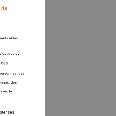
 de
ments et les
ne optique de
t des
s personnes, des
sonnes, des
avec le
ster ses