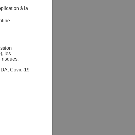
plication à la
pline.
ession
), les
 risques,
SIDA, Covid-19