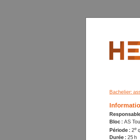
Bachelier: as
Informati
Responsable
Bloc :
AS Tou
e
Période :
2
q
Durée :
25 h