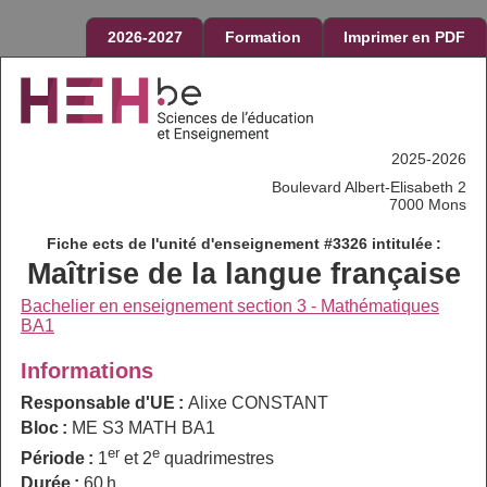
2026-2027
Formation
Imprimer en PDF
2025-2026
Boulevard Albert-Elisabeth 2
7000 Mons
Fiche ects de l'unité d'enseignement #3326 intitulée :
Maîtrise de la langue française
Bachelier en enseignement section 3 - Mathématiques
BA1
Informations
Responsable d'UE :
Alixe CONSTANT
Bloc :
ME S3 MATH BA1
er
e
Période :
1
et 2
quadrimestres
Durée :
60 h