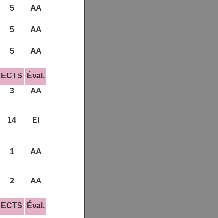
5
AA
5
AA
5
AA
ECTS
Éval.
3
AA
14
EI
1
AA
2
AA
ECTS
Éval.