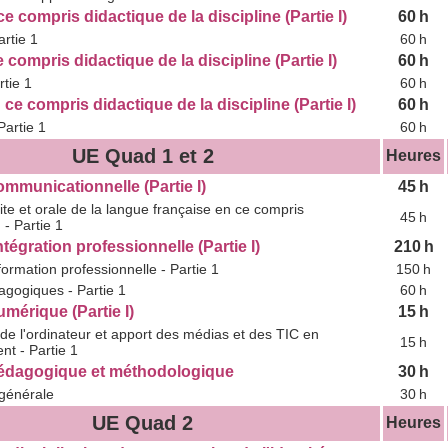
e compris didactique de la discipline (Partie I)
60 h
artie 1
60 h
 compris didactique de la discipline (Partie I)
60 h
rtie 1
60 h
ce compris didactique de la discipline (Partie I)
60 h
Partie 1
60 h
UE Quad 1 et 2
Heures
mmunicationnelle (Partie I)
45 h
rite et orale de la langue française en ce compris
45 h
 - Partie 1
ntégration professionnelle (Partie I)
210 h
formation professionnelle - Partie 1
150 h
gogiques - Partie 1
60 h
mérique (Partie I)
15 h
n de l'ordinateur et apport des médias et des TIC en
15 h
t - Partie 1
édagogique et méthodologique
30 h
générale
30 h
UE Quad 2
Heures