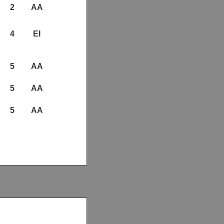
2
AA
4
EI
5
AA
5
AA
5
AA