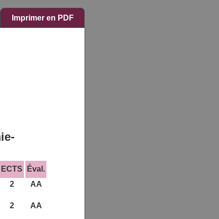
Imprimer en PDF
ie-
ECTS
Éval.
2
AA
2
AA