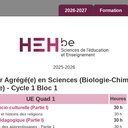
2026-2027
Formation
2025-2026
r Agrégé(e) en Sciences (Biologie-Chim
) - Cycle 1 Bloc 1
UE Quad 1
Heures
io-culturelle (Partie I)
30 h
et histoire des religions
30 h
dagogique (Partie I)
30 h
 des apprentissages - Partie 1
30 h