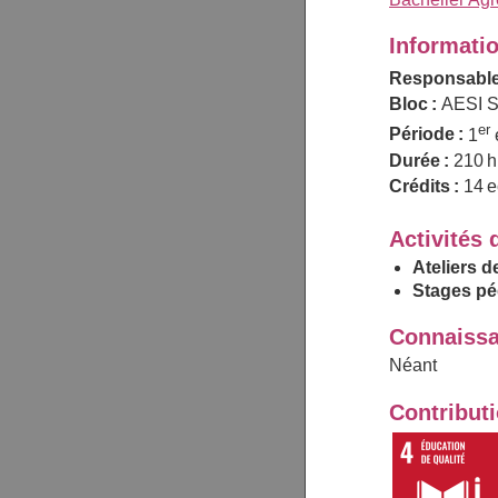
Informati
Responsable
Bloc :
AESI S
er
Période :
1
Durée :
210 h
Crédits :
14 e
Activités 
Ateliers d
Stages pé
Connaissa
Néant
Contribut