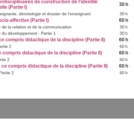
erdisciplinaires de construction de l'identité
30 h
le (Partie I)
seignante, déontologie et dossier de l'enseignant
30 h
io-affective (Partie I)
60 h
 de la relation et de la communication
30 h
 du développement - Partie 1
30 h
e compris didactique de la discipline (Partie II)
60 h
artie 2
60 h
 compris didactique de la discipline (Partie II)
60 h
rtie 2
60 h
ce compris didactique de la discipline (Partie II)
60 h
Partie 2
60 h