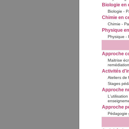
Biologie en c
Biologie - P
Chimie en ce
Chimie - Pa
Physique en 
Physique - 
Approche co
Maitrise éc
remédiation
Activités d'i
Ateliers de 
Stages péda
Approche nu
L'utilisatio
enseignemen
Approche p
Pédagogie 