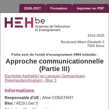
2026-2027
Formation
Imprimer en PDF
2024-2025
Boulevard Albert-Elisabeth 2
7000 Mons
Fiche ects de l'unité d'enseignement #994 intitulée :
Approche communicationnelle
(Partie III)
Bachelier Agrégé(e) en Langues Germaniques
(Néerlandais/Anglais) - Bloc 3
Informations
Responsable d'UE :
Alixe CONSTANT
Bloc :
AESI LGer 3
er
e