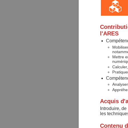
Contributi
l'ARES
Compétence
Mobilise
notammen
Mettre e
numériqu
Calculer
Pratique
Compétence
Analyser
Appréhen
Acquis d'
Introduire, de
les technique
Contenu 