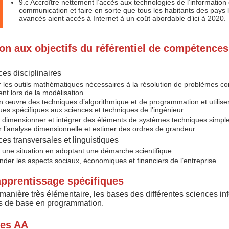
9.c Accroître nettement l’accès aux technologies de l’information 
communication et faire en sorte que tous les habitants des pays 
avancés aient accès à Internet à un coût abordable d’ici à 2020.
on aux objectifs du référentiel de compétences
s disciplinaires
r les outils mathématiques nécessaires à la résolution de problèmes c
t lors de la modélisation.
n œuvre des techniques d’algorithmique et de programmation et utiliser 
es spécifiques aux sciences et techniques de l’ingénieur.
, dimensionner et intégrer des éléments de systèmes techniques simple
r l’analyse dimensionnelle et estimer des ordres de grandeur.
s transversales et linguistiques
 une situation en adoptant une démarche scientifique.
der les aspects sociaux, économiques et financiers de l’entreprise.
apprentissage spécifiques
 manière très élémentaire, les bases des différentes sciences in
s de base en programmation.
des AA