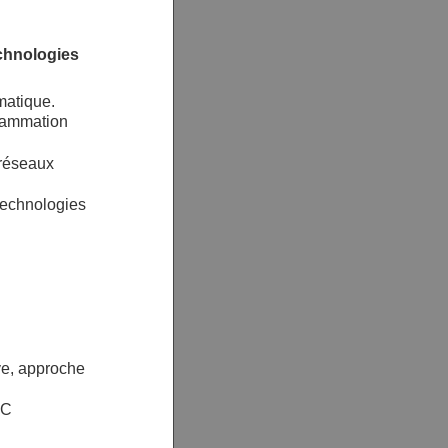
echnologies
rmatique.
rammation
 réseaux
technologies
ve, approche
IC