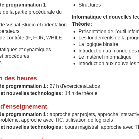
de programmation 1
Structures
 de la partie procédurale du
Informatique et nouvelles t
:
Théorie :
 de Visual Studio et indentation
pérateurs
Présentation de l’outil info
 de contrôle (IF, FOR, WHILE,
Les fondements de la prog
La logique binaire
tatiques et dynamiques
Introduction au monde des
et procédures
Le matériel informatique
s
Introduction aux nouvelles 
on des heures
de programmation 1 :
27 h d'exercices/Labos
 et nouvelles technologies :
14 h de théorie
d'enseignement
de programmation 1 :
approche par projets, approche interacti
problème, approche avec TIC, utilisation de logiciels
 et nouvelles technologies :
cours magistral, approche avec T