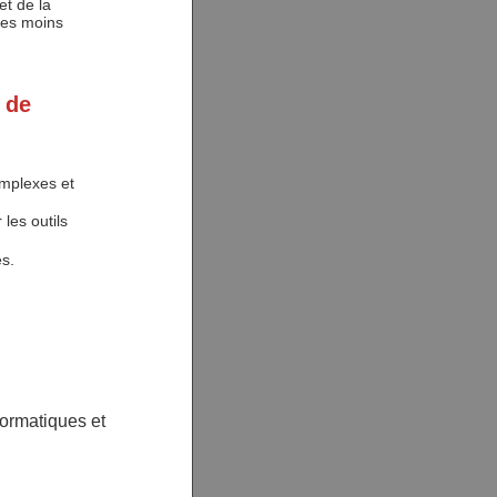
et de la
les moins
 de
omplexes et
les outils
s.
formatiques et