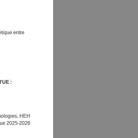
tique entre
l'UE :
nologies, HEH
ue 2025-2026