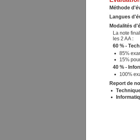
Méthode d'év
Langues d'év
Modalités d'é
La note fina
les 2 AA :
60 % - Tec
85% exam
15% pour
40 % - Info
100% exa
Report de not
Technique
Informati