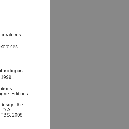
boratoires,
exercices,
echnologies
 1999 ,
otions
gne, Editions
design: the
, D.A.
, TBS, 2008