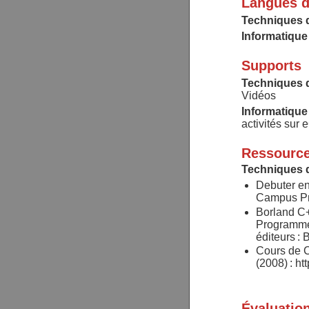
Langues d
Techniques 
Informatique
Supports
Techniques 
Vidéos
Informatique
activités sur
Ressource
Techniques 
Debuter en
Campus P
Borland C++
Programmeu
éditeurs :
Cours de 
(2008) : htt
Évaluatio