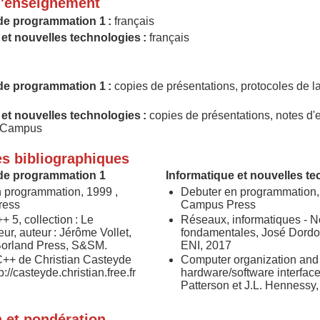
'enseignement
de programmation 1 :
français
 et nouvelles technologies :
français
de programmation 1 :
copies de présentations, protocoles de la
 et nouvelles technologies :
copies de présentations, notes d'
 eCampus
s bibliographiques
de programmation 1
Informatique et nouvelles t
 programmation, 1999 ,
Debuter en programmation,
ress
Campus Press
 5, collection : Le
Réseaux, informatiques - N
r, auteur : Jérôme Vollet,
fondamentales, José Dordoi
 Borland Press, S&SM.
ENI, 2017
C++ de Christian Casteyde
Computer organization and 
p://casteyde.christian.free.fr
hardware/software interface
Patterson et J.L. Hennessy
n et pondération