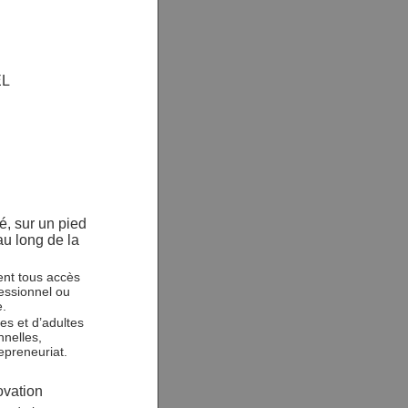
EL
é, sur un pied
au long de la
ent tous accès
essionnel ou
e.
es et d’adultes
nelles,
repreneuriat.
ovation