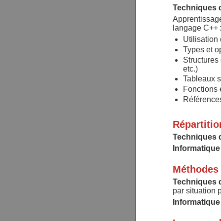
Techniques 
Apprentissage
langage C++ 
Utilisation
Types et o
Structures
etc.)
Tableaux s
Fonctions 
Référence
Répartiti
Techniques 
Informatique
Méthodes 
Techniques 
par situation 
Informatique