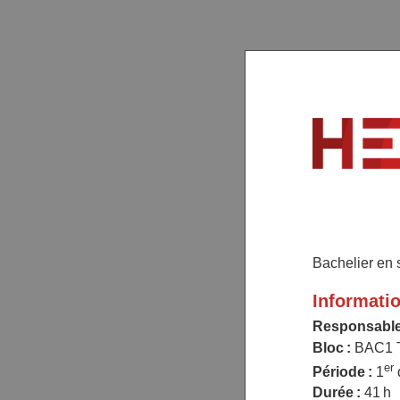
Bachelier en s
Informati
Responsable
Bloc :
BAC1 
er
Période :
1
Durée :
41 h