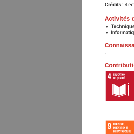
Crédits :
4 ec
Activités 
Technique
Informati
Connaissa
-
Contribut