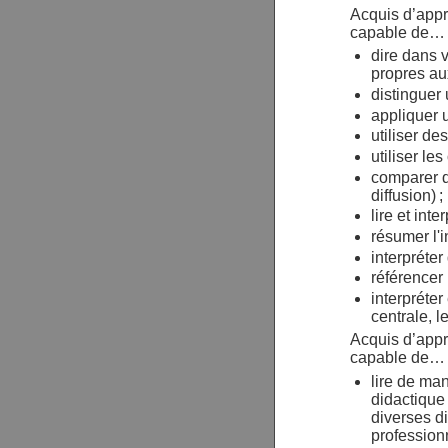
Acquis d’appr
capable de…
dire dans 
propres au
distinguer
appliquer u
utiliser d
utiliser l
comparer de
diffusion) ;
lire et inte
résumer l'
interpréter
référencer 
interpréter
centrale, l
Acquis d’appr
capable de…
lire de man
didactique
diverses d
profession