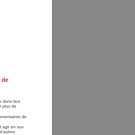
 de
is dans leur
r plus de
lementaires de
t agir en son
d’autres