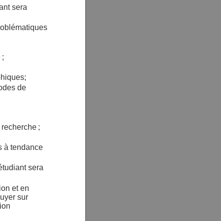
iant sera
problématiques
 ;
phiques;
modes de
 recherche ;
ces à tendance
étudiant sera
ion et en
puyer sur
tion