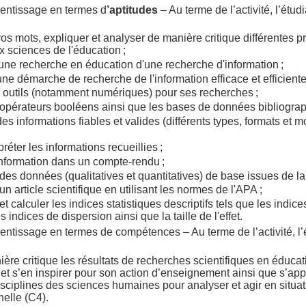
entissage en termes d
’aptitudes
– Au terme de l’activité, l’étud
vos mots, expliquer et analyser de manière critique différentes 
x sciences de l'éducation ;
 une recherche en éducation d'une recherche d'information ;
ne démarche de recherche de l'information efficace et efficiente
es outils (notamment numériques) pour ses recherches ;
es opérateurs booléens ainsi que les bases de données bibliogra
s informations fiables et valides (différents types, formats et 
rpréter les informations recueillies ;
information dans un compte-rendu ;
 des données (qualitatives et quantitatives) de base issues de la
un article scientifique en utilisant les normes de l'APA ;
 et calculer les indices statistiques descriptifs tels que les indi
es indices de dispersion ainsi que la taille de l'effet.
entissage en termes de compétences – Au terme de l’activité, l’
ière critique les résultats de recherches scientifiques en éducat
 et s’en inspirer pour son action d’enseignement ainsi que s’ap
isciplines des sciences humaines pour analyser et agir en situa
nelle (C4).