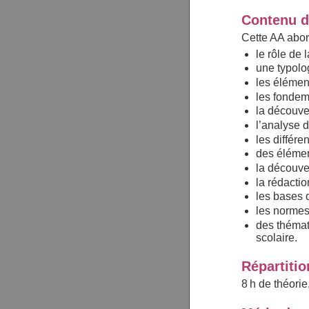
Contenu d
Cette AA abor
le rôle de 
une typolo
les élémen
les fondem
la découver
l’analyse d’
les différe
des élémen
la découver
la rédactio
les bases d
les normes
des thémat
scolaire.
Répartiti
8 h de théori