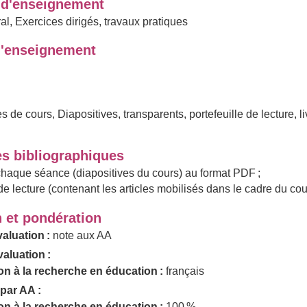
d'enseignement
al, Exercices dirigés, travaux pratiques
'enseignement
s de cours, Diapositives, transparents, portefeuille de lecture, li
s bibliographiques
chaque séance (diapositives du cours) au format PDF ;
 de lecture (contenant les articles mobilisés dans le cadre du cou
n et pondération
aluation :
note aux AA
aluation :
on à la recherche en éducation :
français
par AA :
on à la recherche en éducation :
100 %