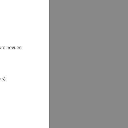
vre, revues,
rs).