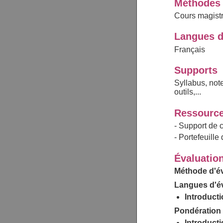
Méthodes 
Cours magistr
Langues d
Français
Supports
Syllabus, note
outils,...
Ressource
- Support de 
- Portefeuille
Évaluatio
Méthode d'év
Langues d'év
Introducti
Pondération 
Introducti