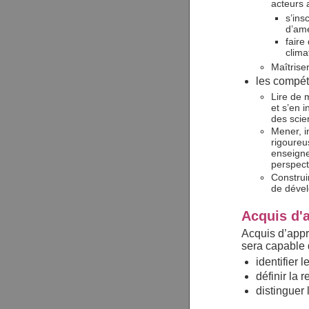
acteurs a
s’ins
d’amé
faire
clima
Maîtriser
les compét
Lire de 
et s’en 
des scie
Mener, i
rigoureu
enseigne
perspecti
Construi
de dével
Acquis d'
Acquis d’app
sera capable
identifier 
définir la 
distinguer