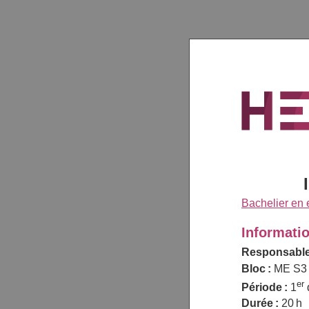
Bachelier en
Informati
Responsable
Bloc :
ME S3
er
Période :
1
Durée :
20 h