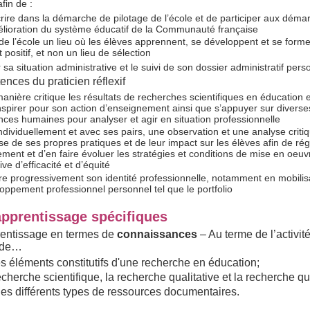
fin de :
crire dans la démarche de pilotage de l’école et de participer aux déma
lioration du système éducatif de la Communauté française
 de l’école un lieu où les élèves apprennent, se développent et se form
t positif, et non un lieu de sélection
 sa situation administrative et le suivi de son dossier administratif pers
ences du praticien réflexif
manière critique les résultats de recherches scientifiques en éducation 
inspirer pour son action d’enseignement ainsi que s’appuyer sur diverses
nces humaines pour analyser et agir en situation professionnelle
ndividuellement et avec ses pairs, une observation et une analyse critiq
se de ses propres pratiques et de leur impact sur les élèves afin de ré
ment et d’en faire évoluer les stratégies et conditions de mise en oeu
ve d’efficacité et d’équité
re progressivement son identité professionnelle, notamment en mobilisa
oppement professionnel personnel tel que le portfolio
apprentissage spécifiques
rentissage en termes de
connaissances
– Au terme de l’activité
 de…
les éléments constitutifs d'une recherche en éducation;
recherche scientifique, la recherche qualitative et la recherche qu
 les différents types de ressources documentaires.