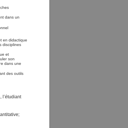
rches
ent dans un
onnel
et en didactique
 disciplines
ue et
guler son
vre dans une
nt des outils
, l’étudiant
antitative;