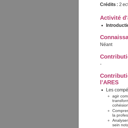
Crédits :
2 ec
Activité d
Introduct
Connaissa
Néant
Contribut
-
Contributi
l'ARES
Les compéte
agir comm
transfor
cohésion
Comprend
la profe
Analyser
sein not