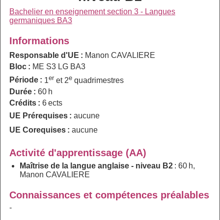
Bachelier en enseignement section 3 - Langues
germaniques BA3
Informations
Responsable d'UE :
Manon CAVALIERE
Bloc :
ME S3 LG BA3
er
e
Période :
1
et 2
quadrimestres
Durée :
60 h
Crédits :
6 ects
UE Prérequises :
aucune
UE Corequises :
aucune
Activité d'apprentissage (AA)
Maîtrise de la langue anglaise - niveau B2
: 60 h,
Manon CAVALIERE
Connaissances et compétences préalables
-