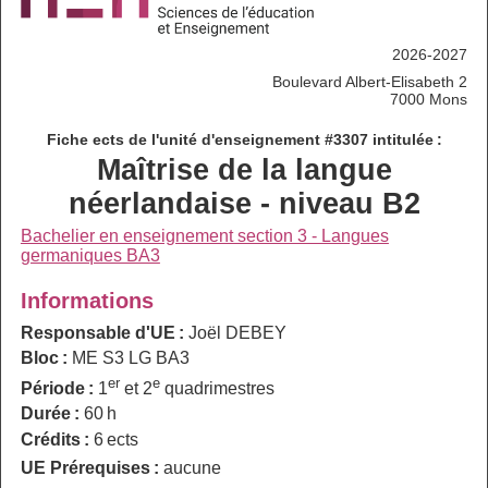
2026-2027
Boulevard Albert-Elisabeth 2
7000 Mons
Fiche ects de l'unité d'enseignement #3307 intitulée :
Maîtrise de la langue
néerlandaise - niveau B2
Bachelier en enseignement section 3 - Langues
germaniques BA3
Informations
Responsable d'UE :
Joël DEBEY
Bloc :
ME S3 LG BA3
er
e
Période :
1
et 2
quadrimestres
Durée :
60 h
Crédits :
6 ects
UE Prérequises :
aucune