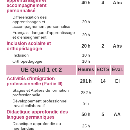
apprentissages et
40 h
4
Abs
accompagnement
personnalisé
Différenciation des
apprentissages et
20 h
accompagnement personnalisé
Français : langue d'apprentissage
20 h
et d'enseignement
Inclusion scolaire et
20 h
2
Abs
orthopédagogie
Inclusion
10 h
Orthopédagogie
10 h
UE Quad 1 et 2
Heures
ECTS
Éval.
Activités d'intégration
291 h
14
EI
professionnelle (Partie III)
Stages et Ateliers de formation
282 h
professionnelle
Développement professionnel :
9 h
travail collaboratif
Didactique approfondie des
50 h
5
AA
langues germaniques
Didactique approfondie du
25 h
néerlandais