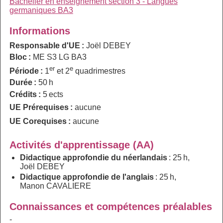
Bachelier en enseignement section 3 - Langues
germaniques BA3
Informations
Responsable d'UE :
Joël DEBEY
Bloc :
ME S3 LG BA3
er
e
Période :
1
et 2
quadrimestres
Durée :
50 h
Crédits :
5 ects
UE Prérequises :
aucune
UE Corequises :
aucune
Activités d'apprentissage (AA)
Didactique approfondie du néerlandais
: 25 h,
Joël DEBEY
Didactique approfondie de l'anglais
: 25 h,
Manon CAVALIERE
Connaissances et compétences préalables
-