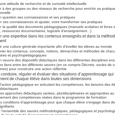
ne attitude de recherche et de curiosité intellectuelle
er à des groupes ou des réseaux de recherche pour enrichir sa pratiqu
onnelle
n question ses connaissances et ses pratiques
er ses connaissances et ajuster, voire transformer ses pratiques
r la qualité des documents pédagogiques (manuels scolaires et livres 
, ressources documentaires, logiciels d’enseignement...).
 une expertise dans les contenus enseignés et dans la méthod
ent
ir une culture générale importante afin d’éveiller les élèves au monde
rier les contenus, concepts, notions, démarches et méthodes de cha
naires et psychopédagogiques
n oeuvre des dispositifs didactiques dans les différentes disciplines en
des liens entre les différents savoirs (en ce compris Décrets, socles de
es) pour construire une action réfléchie
conduire, réguler et évaluer des situations d’apprentissage qui 
ment de chaque élève dans toutes ses dimensions
r l’action pédagogique en articulant les compétences, les besoins des él
didactiques
des approches didactiques variées, pluridisciplinaires et appropriées au
pement des compétences visées dans le programme de formation
s conditions d’apprentissage pour que chaque élève s’engage dans de
ignifiants
r l’ensemble des savoirs méthodologiques, pédagogiques et psycholog