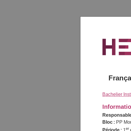
França
Bachelier Inst
Informati
Responsable
Bloc :
PP Mo
er
Période :
1