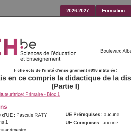
2026-2027
Formation
Boulevard Albe
Fiche ects de l'unité d'enseignement #898 intitulée :
is en ce compris la didactique de la dis
(Partie I)
ituteur(trice) Primaire - Bloc 1
ons
UE Prérequises :
aucune
 d'UE :
Pascale RATY
ns 1
UE Corequises :
aucune
quadrimestre