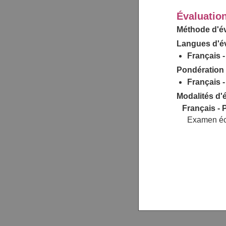
Évaluatio
Méthode d'év
Langues d'év
Français -
Pondération 
Français -
Modalités d'é
Français - P
Examen écr