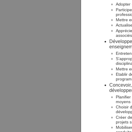
Adopter u
Particip
professi
Mettre e
Actualis
Apprécie
associés
Développer
enseignem
Entreten
S’approp
discipli
Mettre e
Etablir 
programm
Concevoir, 
développe
Planifie
moyens 
Choisir 
dévelop
Créer de
projets s
Mobilise