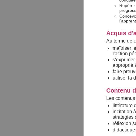
conduite
Repérer l
progress
Concevoi
l’appren
Acquis d'
Au terme de c
maîtriser le
l'action p
s'exprimer 
approprié à
faire preuv
utiliser la
Contenu d
Les contenus 
littératur
incitation
stratégies
réflexion s
didactique