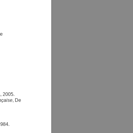
ve
, 2005.
nçaise
, De
1984.