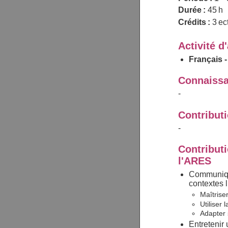
Durée :
45 h
Crédits :
3 ec
Activité d
Français -
Connaissa
-
Contribut
-
Contributi
l'ARES
Communiqu
contextes l
Maîtriser
Utiliser
Adapter s
Entretenir 