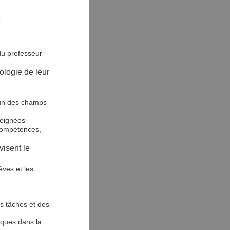
e
du professeur
ologie de leur
cun des champs
seignées
 compétences,
visent le
èves et les
s tâches et des
iques dans la