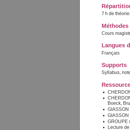
Répartiti
7 h de théori
Méthodes 
Cours magistr
Langues d
Français
Supports
Syllabus, not
Ressource
CHERDON 
CHERDON 
Boeck, Bru
GIASSON 
GIASSON J
GROUPE 
Lecture de 