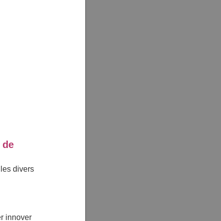
 de
es divers
er innover