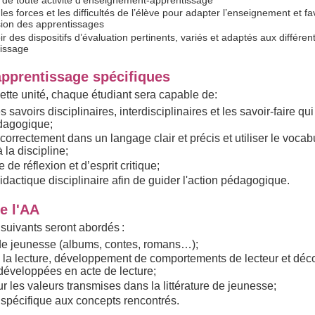
 de toute activité d’enseignement-apprentissage
es forces et les difficultés de l’élève pour adapter l’enseignement et fa
ion des apprentissages
r des dispositifs d’évaluation pertinents, variés et adaptés aux différ
tissage
apprentissage spécifiques
ette unité, chaque étudiant sera capable de:
s savoirs disciplinaires, interdisciplinaires et les savoir-faire qui 
édagogique;
correctement dans un langage clair et précis et utiliser le vocab
 la discipline;
e de réflexion et d’esprit critique;
 didactique disciplinaire afin de guider l'action pédagogique.
e l'AA
suivants seront abordés :
e de jeunesse (albums, contes, romans…);
 à la lecture, développement de comportements de lecteur et déc
 développées en acte de lecture;
ur les valeurs transmises dans la littérature de jeunesse;
 spécifique aux concepts rencontrés.