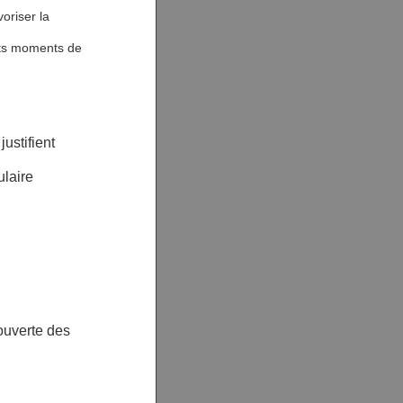
voriser la
ents moments de
justifient
ulaire
ouverte des