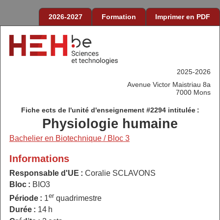
2026-2027
Formation
Imprimer en PDF
2025-2026
Avenue Victor Maistriau 8a
7000 Mons
Fiche ects de l'unité d'enseignement #2294 intitulée :
Physiologie humaine
Bachelier en Biotechnique / Bloc 3
Informations
Responsable d'UE :
Coralie SCLAVONS
Bloc :
BIO3
er
Période :
1
quadrimestre
Durée :
14 h