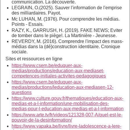
communication. La découverte.
LEGRAIN, O.(2025). Sauver l'information de l'emprise
des milliardaires. Payot.
Mc LUHAN, M. (1976). Pour comprendre les médias.
Points - Essais.
RAZY, K., GARRUSH, H. (2019). FAKE NEWS; Eviter
de tomber dans le piège!. La Martinière - Jeunesse.
REVERDY, M. (2016). Comprendre l'impact des mass-
médias dans la (dé)construction identitaire.
Cronique
sociale.
Sites et ressources en ligne
https://www.csem.be/eduquer-aux-
medias/productions/education-aux-mediaset-
competences-initiales-activites-pedagogiques
https://www.csem.be/eduquer-aux-
medias/productions/leducation-aux-mediasen-12-
questions
https://www.culture.gouv.fr/thematiques/education-aux-
medias-et-a-l-information/une-mobilisation-des-
medias-pour-l-education-aux-medias-et-a-l-information
https://www.arte.tv/fr/videos/121328-007-A/quel-est-le-
pouvoir-de-la-desinformation/
https://www.yapaka.be/livre/livre-ladolescence-a-lere-