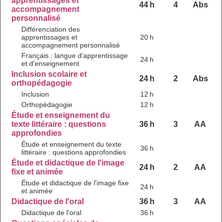
apprentissages et
44 h
4
Abs
accompagnement
personnalisé
Différenciation des
apprentissages et
20 h
accompagnement personnalisé
Français : langue d'apprentissage
24 h
et d'enseignement
Inclusion scolaire et
24 h
2
Abs
orthopédagogie
Inclusion
12 h
Orthopédagogie
12 h
Étude et enseignement du
texte littéraire : questions
36 h
3
AA
approfondies
Étude et enseignement du texte
36 h
littéraire : questions approfondies
Étude et didactique de l'image
24 h
2
AA
fixe et animée
Étude et didactique de l'image fixe
24 h
et animée
Didactique de l'oral
36 h
3
AA
Didactique de l'oral
36 h