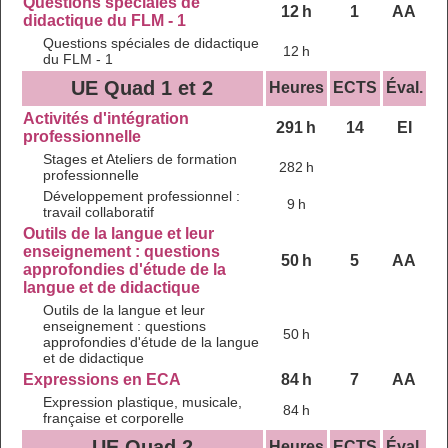
Questions spéciales de
12 h
1
AA
didactique du FLM - 1
Questions spéciales de didactique
12 h
du FLM - 1
UE Quad 1 et 2
Heures
ECTS
Éval.
Activités d'intégration
291 h
14
EI
professionnelle
Stages et Ateliers de formation
282 h
professionnelle
Développement professionnel :
9 h
travail collaboratif
Outils de la langue et leur
enseignement : questions
50 h
5
AA
approfondies d'étude de la
langue et de didactique
Outils de la langue et leur
enseignement : questions
50 h
approfondies d'étude de la langue
et de didactique
Expressions en ECA
84 h
7
AA
Expression plastique, musicale,
84 h
française et corporelle
UE Quad 2
Heures
ECTS
Éval.