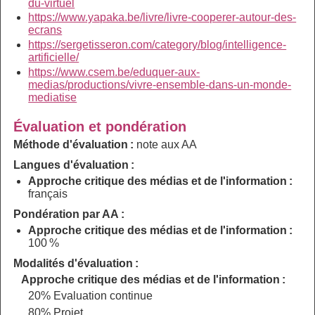
du-virtuel
https://www.yapaka.be/livre/livre-cooperer-autour-des-
ecrans
https://sergetisseron.com/category/blog/intelligence-
artificielle/
https://www.csem.be/eduquer-aux-
medias/productions/vivre-ensemble-dans-un-monde-
mediatise
Évaluation et pondération
Méthode d'évaluation :
note aux AA
Langues d'évaluation :
Approche critique des médias et de l'information :
français
Pondération par AA :
Approche critique des médias et de l'information :
100 %
Modalités d'évaluation :
Approche critique des médias et de l'information :
20% Evaluation continue
80% Projet