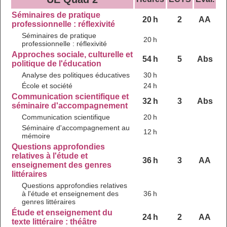
Séminaires de pratique
20 h
2
AA
professionnelle : réflexivité
Séminaires de pratique
20 h
professionnelle : réflexivité
Approches sociale, culturelle et
54 h
5
Abs
politique de l'éducation
Analyse des politiques éducatives
30 h
École et société
24 h
Communication scientifique et
32 h
3
Abs
séminaire d'accompagnement
Communication scientifique
20 h
Séminaire d'accompagnement au
12 h
mémoire
Questions approfondies
relatives à l'étude et
36 h
3
AA
enseignement des genres
littéraires
Questions approfondies relatives
à l'étude et enseignement des
36 h
genres littéraires
Étude et enseignement du
24 h
2
AA
texte littéraire : théâtre