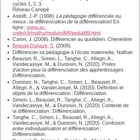
cycles 1, 2, 3.
Réseau Canopé
Astolfi, J.‐P. (1998).
La pédagogie différenciée ou,
mieux : la différenciation de la différenciation!
En
ligne :
www.ac‐
creteil.fr/maths/modulo/M9/pedaM9.html
Caron, J. (2008). Différencier au quotidien. Chenelière
Briquet-Duhazé, S
. (2009).
Différencier sa pédagogie à l'école maternelle. Nathan
Beauset, R., Simon, L., Tanghe, C., Allegri, A.,
Vandecassye, M., & Duroisin, N. (2020).
Pistes
d'action pour la différenciation des apprentissages :
Différenciation
.
Duroisin, N., Tanghe, C., Simon, L., Beauset, R.,
Allegri, A., & Vandecassye, M. (2020). Définition et
objets de la différenciation : Différenciation.
Simon, L., Beauset, R., Tanghe, C., Allegri, A.,
Vandecassye, M., & Duroisin, N. (2020). Contexte de
la différenciation : Différenciation.
Tanghe, C., Simon, L., Beauset, R., Allegri, A.,
Vandecassye, M., & Duroisin, N. (2020).
Confusion
entre individualisation et différenciation :
Différenciation
.