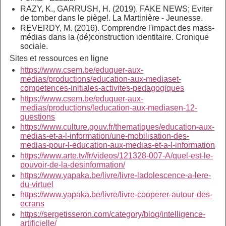
RAZY, K., GARRUSH, H. (2019). FAKE NEWS; Eviter
de tomber dans le piège!. La Martinière - Jeunesse.
REVERDY, M. (2016). Comprendre l'impact des mass-
médias dans la (dé)construction identitaire.
Cronique
sociale.
Sites et ressources en ligne
https://www.csem.be/eduquer-aux-
medias/productions/education-aux-mediaset-
competences-initiales-activites-pedagogiques
https://www.csem.be/eduquer-aux-
medias/productions/leducation-aux-mediasen-12-
questions
https://www.culture.gouv.fr/thematiques/education-aux-
medias-et-a-l-information/une-mobilisation-des-
medias-pour-l-education-aux-medias-et-a-l-information
https://www.arte.tv/fr/videos/121328-007-A/quel-est-le-
pouvoir-de-la-desinformation/
https://www.yapaka.be/livre/livre-ladolescence-a-lere-
du-virtuel
https://www.yapaka.be/livre/livre-cooperer-autour-des-
ecrans
https://sergetisseron.com/category/blog/intelligence-
artificielle/