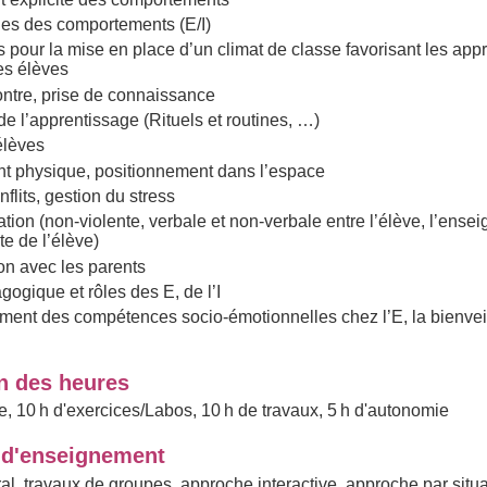
ues des comportements (E/I)
s pour la mise en place d’un climat de classe favorisant les app
des élèves
ontre, prise de connaissance
de l’apprentissage (Rituels et routines, …)
élèves
t physique, positionnement dans l’espace
flits, gestion du stress
ion (non-violente, verbale et non-verbale entre l’élève, l’ensei
ute de l’élève)
n avec les parents
gogique et rôles des E, de l’I
ent des compétences socio-émotionnelles chez l’E, la bienvei
on des heures
e, 10 h d'exercices/Labos, 10 h de travaux, 5 h d'autonomie
d'enseignement
al, travaux de groupes, approche interactive, approche par situa