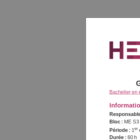
G
Bachelier en
Informati
Responsable
Bloc :
ME S3
er
Période :
1
Durée :
60 h