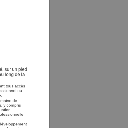
é, sur un pied
au long de la
ent tous accès
essionnel ou
e.
domaine de
s, y compris
uation
ofessionnelle.
 développement