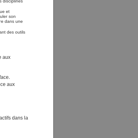
 disciplines
ue et
guler son
vre dans une
nt des outils
e aux
 face.
ice aux
actifs dans la