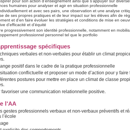
inspirer pour son action d’enseignement ainsi que s’appuyer sur diverses
nces humaines pour analyser et agir en situation professionnelle
ndividuellement et avec ses pairs, une observation et une analyse critiq
se de ses propres pratiques et de leur impact sur les élèves afin de ré
ment et d’en faire évoluer les stratégies et conditions de mise en oeu
ve d’efficacité et d’équité
re progressivement son identité professionnelle, notamment en mobilisa
oppement professionnel personnel tel que le portfolio
apprentissage spécifiques
echniques verbales et non-verbales pour établir un climat propic
es.
hange positif dans le cadre de la pratique professionnelle
ituation conflictuelle et proposer un mode d’action pour y faire
ifférentes postures pour mettre en place un climat de classe prop
es.
r favoriser une communication relationnelle positive.
e l'AA
les gestes professionnels verbaux et non-verbaux préventifs et ré
s l’école
ngage
 explicite des comportements