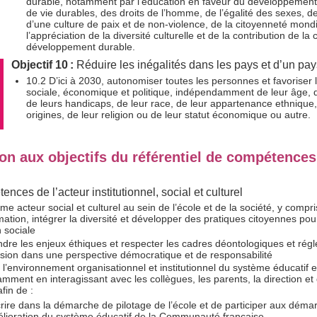
durable, notamment par l’éducation en faveur du développemen
de vie durables, des droits de l’homme, de l’égalité des sexes, d
d’une culture de paix et de non-violence, de la citoyenneté mondi
l’appréciation de la diversité culturelle et de la contribution de la 
développement durable.
Objectif 10 :
Réduire les inégalités dans les pays et d’un pays
10.2 D’ici à 2030, autonomiser toutes les personnes et favoriser l
sociale, économique et politique, indépendamment de leur âge, d
de leurs handicaps, de leur race, de leur appartenance ethnique,
origines, de leur religion ou de leur statut économique ou autre.
on aux objectifs du référentiel de compétences
nces de l’acteur institutionnel, social et culturel
e acteur social et culturel au sein de l’école et de la société, y compr
mation, intégrer la diversité et développer des pratiques citoyennes pou
 sociale
re les enjeux éthiques et respecter les cadres déontologiques et rég
ssion dans une perspective démocratique et de responsabilité
 l’environnement organisationnel et institutionnel du système éducatif e
amment en interagissant avec les collègues, les parents, la direction et 
fin de :
crire dans la démarche de pilotage de l’école et de participer aux déma
lioration du système éducatif de la Communauté française