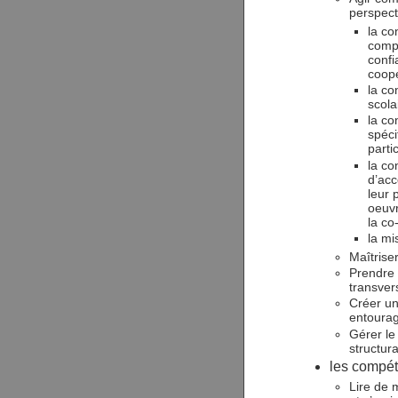
perspect
la co
compr
confi
coop
la co
scola
la co
spéci
parti
la co
d’acc
leur 
oeuv
la co
la mi
Maîtrise
Prendre 
transver
Créer un 
entourag
Gérer le
structur
les compét
Lire de 