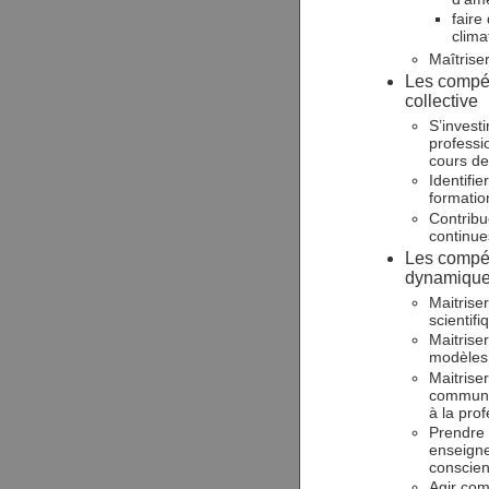
faire
clima
Maîtriser
Les compét
collective
S’investi
professio
cours de
Identifie
formatio
Contribu
continue
Les compét
dynamique
Maitrise
scientif
Maitrise
modèles 
Maitrise
communiq
à la pro
Prendre 
enseigne
conscient
Agir com