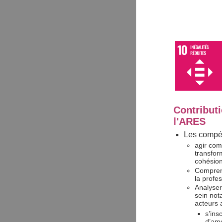
Contributi
l'ARES
Les compéte
agir comm
transfor
cohésion
Comprend
la profe
Analyser
sein not
acteurs a
s’ins
d’amé