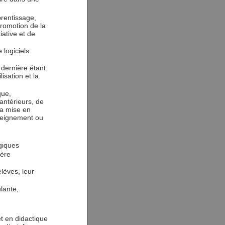
rentissage,
promotion de la
iative et de
 logiciels
e dernière étant
isation et la
que,
ntérieurs, de
 la mise en
seignement ou
giques
ière
élèves, leur
lante,
et en didactique