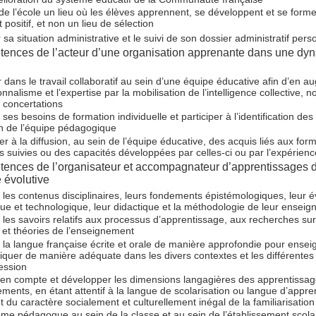
 de l’école un lieu où les élèves apprennent, se développent et se form
t positif, et non un lieu de sélection
 sa situation administrative et le suivi de son dossier administratif pers
ences de l’acteur d’une organisation apprenante dans une dy
r dans le travail collaboratif au sein d’une équipe éducative afin d’en a
nnalisme et l’expertise par la mobilisation de l’intelligence collective,
 concertations
r ses besoins de formation individuelle et participer à l’identification de
n de l’équipe pédagogique
er à la diffusion, au sein de l’équipe éducative, des acquis liés aux for
s suivies ou des capacités développées par celles-ci ou par l’expérienc
ences de l’organisateur et accompagnateur d’apprentissages 
 évolutive
r les contenus disciplinaires, leurs fondements épistémologiques, leur é
ique et technologique, leur didactique et la méthodologie de leur ensei
r les savoirs relatifs aux processus d’apprentissage, aux recherches sur 
et théories de l’enseignement
r la langue française écrite et orale de manière approfondie pour ensei
uer de manière adéquate dans les divers contextes et les différentes d
fession
en compte et développer les dimensions langagières des apprentissag
ments, en étant attentif à la langue de scolarisation ou langue d’appre
 du caractère socialement et culturellement inégal de la familiarisation 
me pédagogue au sein de la classe et au sein de l’établissement scola