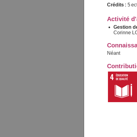
Crédits :
5 ec
Activité d
Gestion d
Corinne 
Connaissa
Néant
Contribut