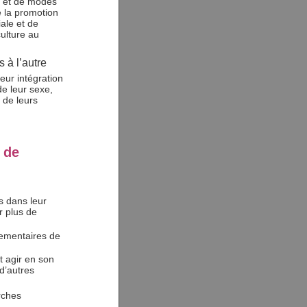
t et de modes
e la promotion
ale et de
culture au
 à l’autre
eur intégration
e leur sexe,
 de leurs
 de
is dans leur
r plus de
lementaires de
t agir en son
d’autres
rches