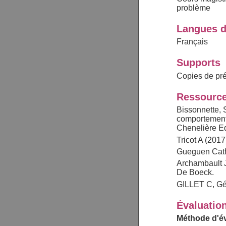
problème
Langues d
Français
Supports
Copies de pré
Ressource
Bissonnette, 
comportements
Chenelière E
Tricot A (201
Gueguen Cathe
Archambault J
De Boeck.
GILLET C, Gér
Évaluatio
Méthode d'év