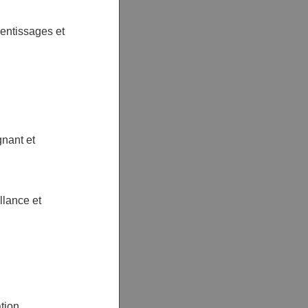
rentissages et
gnant et
llance et
tion