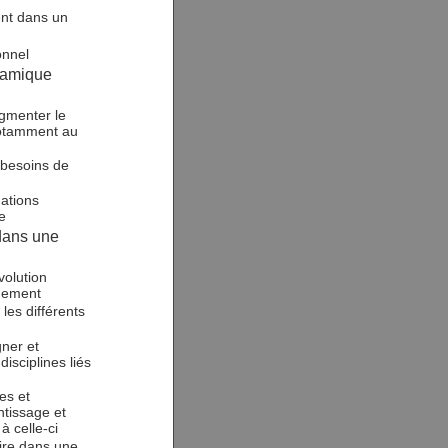
ent dans un
onnel
namique
ugmenter le
 notamment au
s besoins de
mations
e
dans une
volution
gnement
les différents
gner et
isciplines liés
es et
ntissage et
à celle-ci
ire dans une