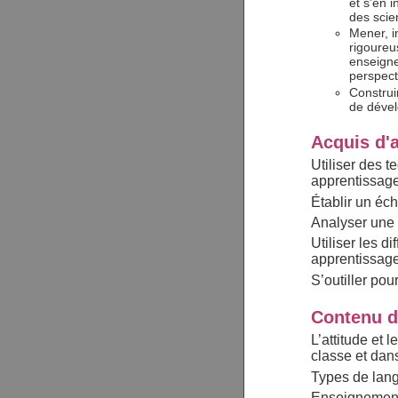
et s’en 
des scie
Mener, i
rigoureu
enseigne
perspecti
Construi
de dével
Acquis d'
Utiliser des t
apprentissag
Établir un éc
Analyser une s
Utiliser les d
apprentissag
S’outiller pou
Contenu d
L’attitude et 
classe et dan
Types de la
Enseignement