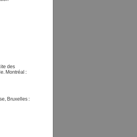
ite des
e. Montréal :
e, Bruxelles :