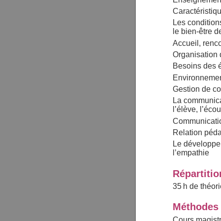
Caractéristiq
Les condition
le bien-être 
Accueil, renc
Organisation 
Besoins des 
Environnemen
Gestion de con
La communicat
l’élève, l’éco
Communicatio
Relation péda
Le développem
l’empathie
Répartiti
35 h de théori
Méthodes 
Cours magistr