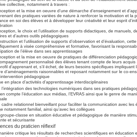
ive collective, notamment à travers :
nception et la mise en oeuvre d’une démarche d’enseignement et d’app
enant des pratiques variées de nature à renforcer la motivation et la 
ance en soi des élèves et à développer leur créativité et leur esprit d’init
ération
nception, le choix et l’utilisation de supports didactiques, de manuels, de
ires et d’autres outils pédagogiques
nstruction et l’utilisation de supports d’observation et d’évaluation, cett
fiquement à visée compréhensive et formative, favorisant la responsabil
cipation de l’élève dans ses apprentissages
nception et la mise en oeuvre de pratiques de différenciation pédagogi
ompagnement personnalisé des élèves tenant compte de leurs acquis a
profil d’apprenant et, s’il échet, de leurs besoins spécifiques impliquant
re d’aménagements raisonnables et reposant notamment sur le co-en
-intervention pédagogique
se en place d’activités d’apprentissage interdisciplinaires
r l’intégration des technologies numériques dans ses pratiques pédago
en compte l’éducation aux médias, l’EVRAS ainsi que le genre de man
sale
cadre relationnel bienveillant pour faciliter la communication avec les 
e notamment familial, ainsi qu’avec les collègues
 groupe-classe en situation éducative et pédagogique de manière stimu
ante et sécurisante
ences du praticien réflexif
manière critique les résultats de recherches scientifiques en éducation 