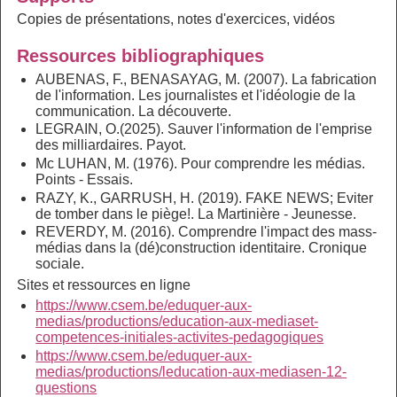
Copies de présentations, notes d'exercices, vidéos
Ressources bibliographiques
AUBENAS, F., BENASAYAG, M. (2007). La fabrication
de l'information. Les journalistes et l'idéologie de la
communication. La découverte.
LEGRAIN, O.(2025). Sauver l'information de l'emprise
des milliardaires. Payot.
Mc LUHAN, M. (1976). Pour comprendre les médias.
Points - Essais.
RAZY, K., GARRUSH, H. (2019). FAKE NEWS; Eviter
de tomber dans le piège!. La Martinière - Jeunesse.
REVERDY, M. (2016). Comprendre l'impact des mass-
médias dans la (dé)construction identitaire.
Cronique
sociale.
Sites et ressources en ligne
https://www.csem.be/eduquer-aux-
medias/productions/education-aux-mediaset-
competences-initiales-activites-pedagogiques
https://www.csem.be/eduquer-aux-
medias/productions/leducation-aux-mediasen-12-
questions