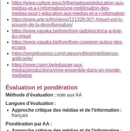
https://www.culture.gouv.fr/thematiques/education-aux-
medias-et-a-l-information/une-mobilisation-des-
medias-pour-l-education-aux-medias-et-a-l-information
https://www.arte.tv/fr/videos/121328-007-A/quel-est-le-
pouvoir-de-la-desinformation/
https://www.yapaka.be/livre/livre-ladolescence-a-lere-
du-virtuel
https://www.yapaka.be/livre/livre-cooperer-autour-des-
ecrans
https://sergetisseron.com/category/blog/intelligence-
artificielle/
https://www.csem.be/eduquer-aux-
medias/productions/vivre-ensemble-dans-un-monde-
mediatise
Évaluation et pondération
Méthode d'évaluation :
note aux AA
Langues d'évaluation :
Approche critique des médias et de l'information :
français
Pondération par AA :
Approche critique des médias et de l'information :