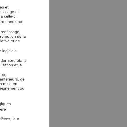
es et
ntissage et
à celle-ci
ire dans une
rentissage,
promotion de la
iative et de
 logiciels
e dernière étant
isation et la
que,
ntérieurs, de
 la mise en
seignement ou
giques
ière
élèves, leur