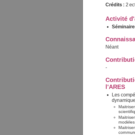
Crédits :
2 ec
Activité d
Séminaire
Connaissa
Néant
Contribut
-
Contributi
l'ARES
Les compét
dynamique
Maitrise
scientif
Maitrise
modèles 
Maitrise
communiq