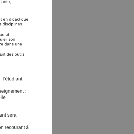
lante,
et en didactique
 disciplines
ue et
guler son
vre dans une
nt des outils
, l’étudiant
nseignement ;
lle
iant sera
en recourant à