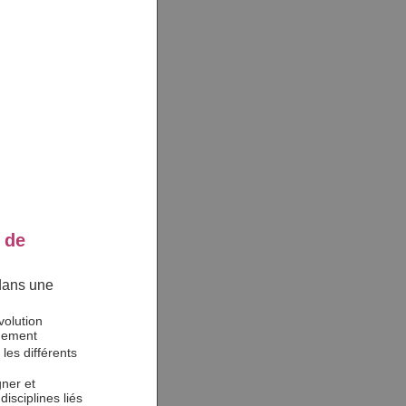
 de
dans une
volution
gnement
les différents
gner et
isciplines liés