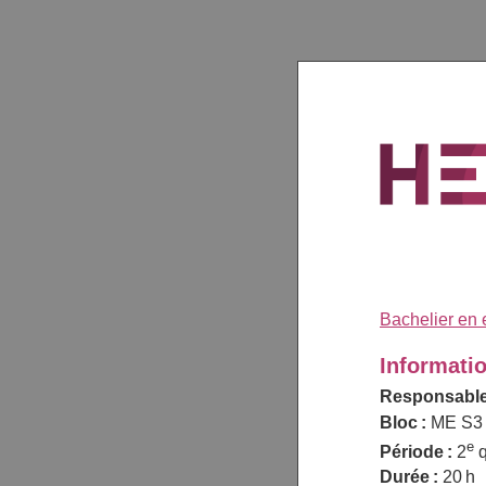
Bachelier en 
Informati
Responsable
Bloc :
ME S3
e
Période :
2
q
Durée :
20 h