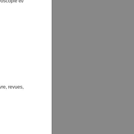
éoscopie et/
vre, revues,