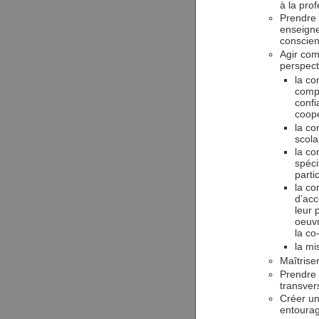
à la pro
Prendre 
enseigne
conscient
Agir com
perspect
la co
compr
confi
coop
la co
scola
la co
spéci
parti
la co
d’acc
leur 
oeuv
la co
la mi
Maîtrise
Prendre 
transver
Créer un 
entourag