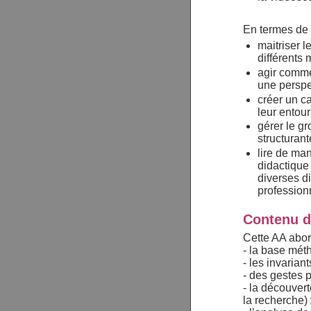
En termes de
maitriser l
différents
agir comme
une perspe
créer un ca
leur entou
gérer le g
structurant
lire de man
didactique
diverses d
profession
Contenu d
Cette AA abor
- la base mét
- les invarian
- des gestes 
- la découvert
la recherche) 