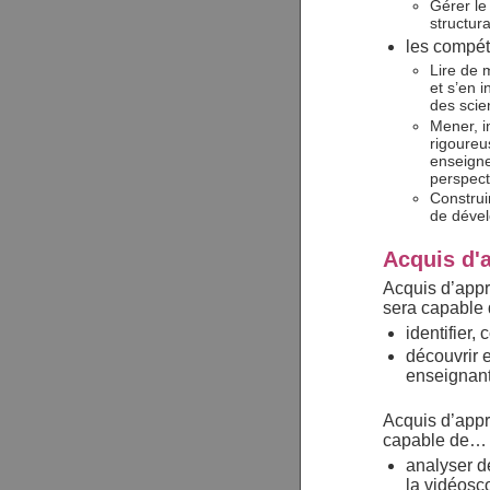
Gérer le
structur
les compét
Lire de 
et s’en 
des scie
Mener, i
rigoureu
enseigne
perspecti
Construi
de dével
Acquis d'
Acquis d’app
sera capable
identifier
découvrir e
enseignant
Acquis d’appr
capable de…
analyser de
la vidéosco