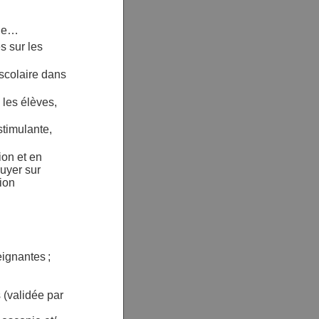
 de…
s sur les
scolaire dans
 les élèves,
stimulante,
ion et en
puyer sur
tion
ignantes ;
s (validée par