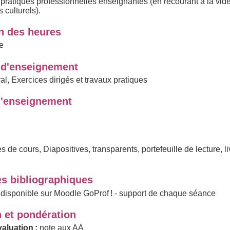
e pratiques professionnelles enseignantes (en recourant à la vid
 culturels).
on des heures
e
d'enseignement
al, Exercices dirigés et travaux pratiques
'enseignement
s de cours, Diapositives, transparents, portefeuille de lecture, li
s bibliographiques
 disponible sur Moodle GoProf ! - support de chaque séance
n et pondération
aluation :
note aux AA