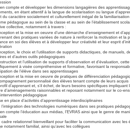
fession
en compte et développer les dimensions langagières des apprentissag
ments, en étant attentif à la langue de scolarisation ou langue d’appre
 du caractère socialement et culturellement inégal de la familiarisation 
me pédagogue au sein de la classe et au sein de l’établissement scola
ive collective, notamment à travers :
nception et la mise en oeuvre d’une démarche d’enseignement et d’app
enant des pratiques variées de nature à renforcer la motivation et la 
ance en soi des élèves et à développer leur créativité et leur esprit d’init
ération
nception, le choix et l’utilisation de supports didactiques, de manuels, de
ires et d’autres outils pédagogiques
nstruction et l’utilisation de supports d’observation et d’évaluation, cett
fiquement à visée compréhensive et formative, favorisant la responsabil
cipation de l’élève dans ses apprentissages
nception et la mise en oeuvre de pratiques de différenciation pédagogi
ompagnement personnalisé des élèves tenant compte de leurs acquis a
profil d’apprenant et, s’il échet, de leurs besoins spécifiques impliquant
re d’aménagements raisonnables et reposant notamment sur le co-en
-intervention pédagogique
se en place d’activités d’apprentissage interdisciplinaires
r l’intégration des technologies numériques dans ses pratiques pédago
en compte l’éducation aux médias, l’EVRAS ainsi que le genre de man
sale
cadre relationnel bienveillant pour faciliter la communication avec les 
e notamment familial, ainsi qu’avec les collègues