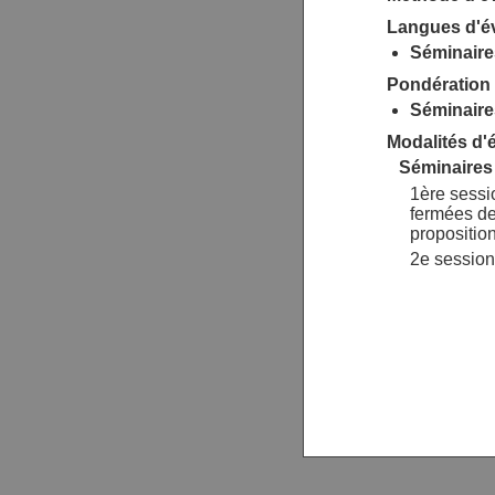
Langues d'év
Séminaires
Pondération 
Séminaires
Modalités d'é
Séminaires 
1ère sessi
fermées de
proposition
2e session