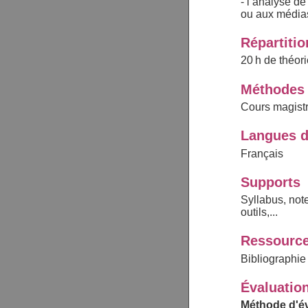
- l’analyse d
ou aux médias
Répartiti
20 h de théori
Méthodes 
Cours magistr
Langues d
Français
Supports
Syllabus, note
outils,...
Ressource
Bibliographie
Évaluatio
Méthode d'év