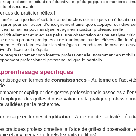
 groupe-classe en situation éducative et pédagogique de manière stimu
ante et sécurisante
ences du praticien réflexif
manière critique les résultats de recherches scientifiques en éducation 
inspirer pour son action d’enseignement ainsi que s’appuyer sur diverses
nces humaines pour analyser et agir en situation professionnelle
ndividuellement et avec ses pairs, une observation et une analyse critiq
se de ses propres pratiques et de leur impact sur les élèves afin de ré
ment et d’en faire évoluer les stratégies et conditions de mise en oeu
ve d’efficacité et d’équité
re progressivement son identité professionnelle, notamment en mobilisa
oppement professionnel personnel tel que le portfolio
apprentissage spécifiques
rentissage en termes de
connaissances
– Au terme de l’activité
 de…
, comparer et expliquer des gestes professionnels associés à l’e
t expliquer des grilles d’observation de la pratique professionne
e validées par la recherche.
entissage en termes d’
aptitudes
– Au terme de l’activité, l’étud
s pratiques professionnelles, à l’aide de grilles d’observation, 
pie et aux médias culturels (extraits de films).