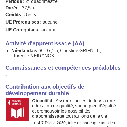
Période :
2
quadrimestre
Durée :
37,5 h
Crédits :
3 ects
UE Prérequises :
aucune
UE Corequises :
aucune
Activité d'apprentissage (AA)
Néerlandais IV
: 37,5 h, Christine GRIFNEE,
Florence NEIRYNCK
Connaissances et compétences préalables
-
Contribution aux objectifs de
développement durable
Objectif 4 :
Assurer l’accès de tous à une
éducation de qualité, sur un pied d’égalité,
et promouvoir les possibilités
d’apprentissage tout au long de la vie
4.7 D’ici à 2030, faire en sorte que tous les