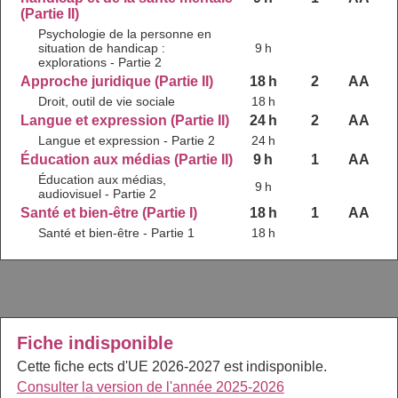
(Partie II)
Psychologie de la personne en
situation de handicap :
9 h
explorations - Partie 2
Approche juridique (Partie II)
18 h
2
AA
Droit, outil de vie sociale
18 h
Langue et expression (Partie II)
24 h
2
AA
Langue et expression - Partie 2
24 h
Éducation aux médias (Partie II)
9 h
1
AA
Éducation aux médias,
9 h
audiovisuel - Partie 2
Santé et bien-être (Partie I)
18 h
1
AA
Santé et bien-être - Partie 1
18 h
Fiche indisponible
Cette fiche ects d'UE 2026-2027 est indisponible.
Consulter la version de l'année 2025-2026