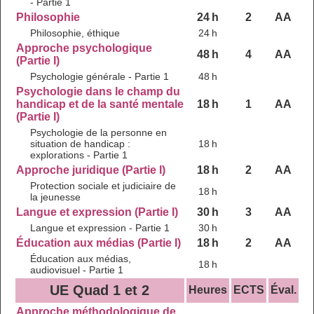
- Partie 1
Philosophie
24 h
2
AA
Philosophie, éthique
24 h
Approche psychologique
48 h
4
AA
(Partie I)
Psychologie générale - Partie 1
48 h
Psychologie dans le champ du
handicap et de la santé mentale
18 h
1
AA
(Partie I)
Psychologie de la personne en
situation de handicap :
18 h
explorations - Partie 1
Approche juridique (Partie I)
18 h
2
AA
Protection sociale et judiciaire de
18 h
la jeunesse
Langue et expression (Partie I)
30 h
3
AA
Langue et expression - Partie 1
30 h
Éducation aux médias (Partie I)
18 h
2
AA
Éducation aux médias,
18 h
audiovisuel - Partie 1
UE Quad 1 et 2
Heures
ECTS
Éval.
Approche méthodologique de