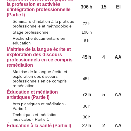
la profession et activités
306 h
15
EI
d'intégration professionnelle
(Partie I)
Séminaire d'initation à la pratique
72 h
professionnelle et méthodologie
Stage professionnel
190 h
Recherche documentaire en
6 h
éducation
Maitrise de la langue écrite et
exploration des discours
45 h
4
AA
professionnels en ce compris
remédiation
Maitrise de la langue écrite et
exploration des discours
45 h
professionnels en ce compris
remédiation
Éducation et médiation
72 h
5
AA
artistiques (Partie I)
Arts plastiques et médiation -
36 h
Partie 1
Techniques et médiation
36 h
musicales - Partie 1
Éducation à la santé (Partie I)
27 h
2
AA