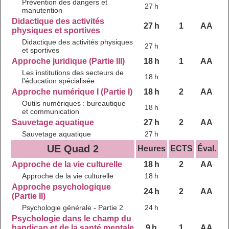
Prévention des dangers et
27 h
manutention
Didactique des activités
27 h
1
AA
physiques et sportives
Didactique des activités physiques
27 h
et sportives
Approche juridique (Partie III)
18 h
1
AA
Les institutions des secteurs de
18 h
l'éducation spécialisée
Approche numérique I (Partie I)
18 h
2
AA
Outils numériques : bureautique
18 h
et communication
Sauvetage aquatique
27 h
2
AA
Sauvetage aquatique
27 h
UE Quad 2
Heures
ECTS
Éval.
Approche de la vie culturelle
18 h
2
AA
Approche de la vie culturelle
18 h
Approche psychologique
24 h
2
AA
(Partie II)
Psychologie générale - Partie 2
24 h
Psychologie dans le champ du
handicap et de la santé mentale
9 h
1
AA