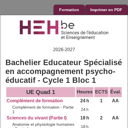
Formation
Imprimer en PDF
2026-2027
Bachelier Educateur Spécialisé
en accompagnement psycho-
éducatif - Cycle 1 Bloc 1
UE Quad 1
Heures
ECTS
Éval.
Complément de formation
24 h
1
AA
Complément de formation - Partie
24 h
1
Sciences du vivant (Partie I)
18 h
2
AA
Anatomie et physiologie humaines
18 h