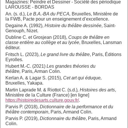
Magazines: Peindre et Dessiner - Société des périodique
LAROUSSE - BORDAS
An. (s. d.),
Le B.A.-BA du PECA,
Bruxelles, Ministère de
la FWB, Pacte pour un enseignement d’excellence.
Degaine A. (1992),
Histoire du théâtre dessinée
, Saint-
Genouph, Nizet.
Dubline C. et Grosjean (2018),
Coups de théâtre en
classe entière au collège et au lycée
, Bruxelles, Lansman
éditeur.
Fritsch L. (2023),
Le grand livre du théâtre
, Paris, Éditions
Eyrolles.
Hubert M.-C. (2021)
Les grandes théories du
théâtre,
Paris, Arman Colin.
Kerlan A. & Lagar S. (2015),
Cet art qui éduque,
Bruxelles, Yakapa.
Martin Laprade M. & Riottot C. (s.d.)
, Histoires des arts
,
Ministère de la Culture (France) [en ligne]
https://histoiredesarts.culture.gouv.fr/
.
Parvis P. (2018),
Dictionnaire de la performance et du
théâtre contemporain
, Paris, Armand Colin.
Parvis P. (2019),
Dictionnaire du théâtre
, Paris, Armand
Colin.