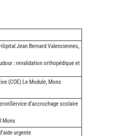
, Hôpital Jean Bernard Valenciennes,
udour : revalidation orthopédique et
ative (COE) Le Module, Mons
s
ronService d’accrochage scolaire
ul Mons
d’aide urgente