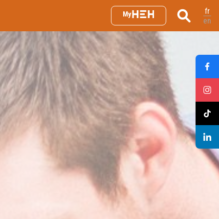
fr
en