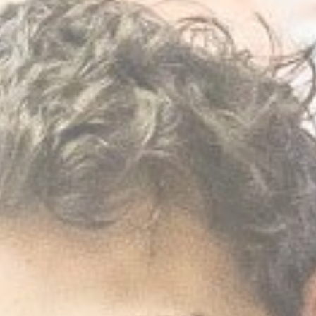
fr
en