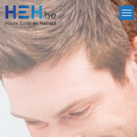
Accueil
Départements
Évènements
Services
International
Contact
fr
Inscription
en