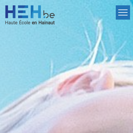
Accueil
Départements
Évènements
Services
International
Contact
fr
Inscription
en