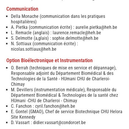
Communication
Della Monache (communication dans les pratiques
hospitalières)
A. Pietka (communication écrite) :
aurelie.pietka@heh.be
L. Remacle (anglais) :
laurence.remacle@heh.be
S. Delmotte (a,glais) :
sophie.delmotte@heh.be
N. Sottiaux (communication écrite) :
nicolas.sottiaux@heh.be
Option Bioélectronique et Instrumentation
O. Berrah (techniques de mise en service et dépannage),
Responsable adjoint du Département Biomédical & des
Technologies de la Santé - HUmani CHU de Charleroi-
Chimay
M. Devillers (instrumentation médicale), Responsable du
Département Biomédical & Technologies de la santé chez
HUmani -CHU de Charleroi - Chimay
C. Fanchon :
cyril.fanchon@heh.be
E. Gontel (GMAO), Chef de service Biotechnique CHU Helora
Site Kennedy
D. Vassart : didier.vassart@condorcet.be