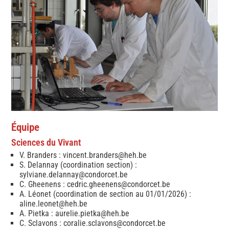
Équipe
Sciences du Vivant
V. Branders :
vincent.branders@heh.be
S. Delannay (coordination section) :
sylviane.delannay@condorcet.be
C. Gheenens : cedric.gheenens@condorcet.be
A. Léonet (coordination de section au 01/01/2026) :
aline.leonet@heh.be
A. Pietka :
aurelie.pietka@heh.be
C. Sclavons : coralie.sclavons@condorcet.be