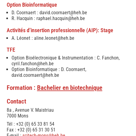
Option Bioinformatique
D. Coornaert :
david.coornaert@heh.be
R. Hacquin :
raphael.hacquin@heh.be
Activités d’insertion professionnelle (AIP): Stage
A. Léonet :
aline.leonet@heh.be
TFE
Option Bioélectronique & Instrumentation : C. Fanchon,
cyril.fanchon@heh.be
Option Bioinformatique : D. Coornaert,
david.coornaert@heh.be
Formation :
Bachelier en biotechnique
Contact
8a , Avenue V. Maistriau
7000 Mons
Tél : +32 (0) 65 33 81 54
Fax : +32 (0) 65 31 30 51
E-mail :
scitech-mons@heh.be