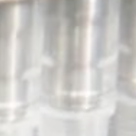
fr
en