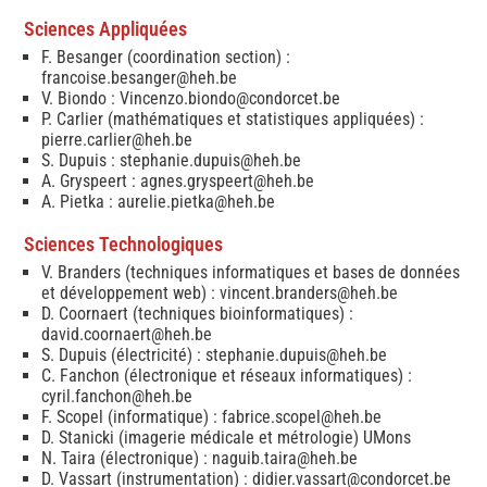
Sciences Appliquées
F. Besanger (coordination section) :
francoise.besanger@heh.be
V. Biondo : Vincenzo.biondo@condorcet.be
P. Carlier (mathématiques et statistiques appliquées) :
pierre.carlier@heh.be
S. Dupuis :
stephanie.dupuis@heh.be
A. Gryspeert :
agnes.gryspeert@heh.be
A. Pietka :
aurelie.pietka@heh.be
Sciences Technologiques
V. Branders (techniques informatiques et bases de données
et développement web) :
vincent.branders@heh.be
D. Coornaert (techniques bioinformatiques) :
david.coornaert@heh.be
S. Dupuis (électricité) :
stephanie.dupuis@heh.be
C. Fanchon (électronique et réseaux informatiques) :
cyril.fanchon@heh.be
F. Scopel (informatique) :
fabrice.scopel@heh.be
D. Stanicki (imagerie médicale et métrologie) UMons
N. Taira (électronique) :
naguib.taira@heh.be
D. Vassart (instrumentation) : didier.vassart@condorcet.be