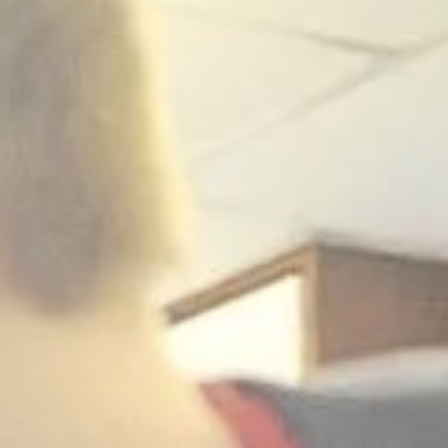
fr
en