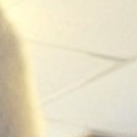
fr
en