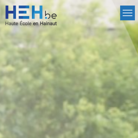
Home
Departments
Events
Services
International
Contact
fr
Inscription
en