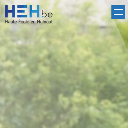
Home
Departments
Events
Services
International
Contact
fr
Inscription
en